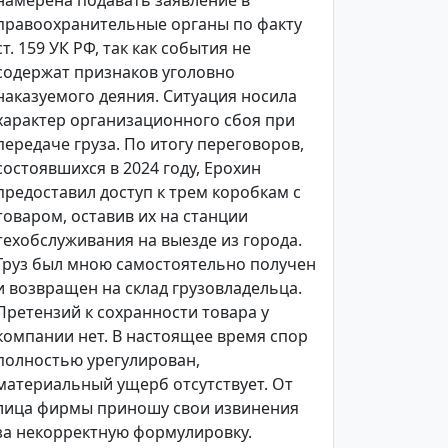
намерена подавать заявление в
правоохранительные органы по факту
ст. 159 УК РФ, так как события не
содержат признаков уголовно
наказуемого деяния. Ситуация носила
характер организационного сбоя при
передаче груза. По итогу переговоров,
состоявшихся в 2024 году, Ерохин
предоставил доступ к трем коробкам с
товаром, оставив их на станции
техобслуживания на выезде из города.
Груз был мною самостоятельно получен
и возвращен на склад грузовладельца.
Претензий к сохранности товара у
компании нет. В настоящее время спор
полностью урегулирован,
материальный ущерб отсутствует. От
лица фирмы приношу свои извинения
за некорректную формулировку.