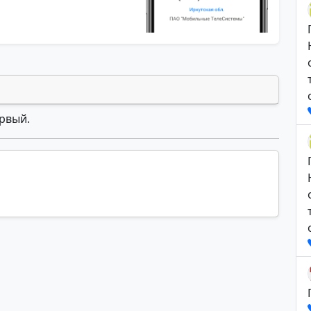
ервый.