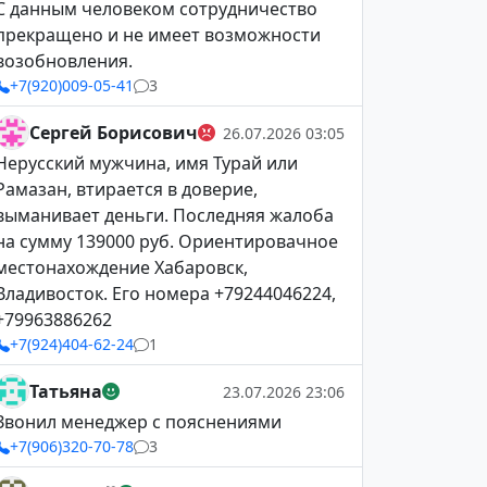
С данным человеком сотрудничество
прекращено и не имеет возможности
возобновления.
+7(920)009-05-41
3
Сергей Борисович
26.07.2026 03:05
Нерусский мужчина, имя Турай или
Рамазан, втирается в доверие,
выманивает деньги. Последняя жалоба
на сумму 139000 руб. Ориентировачное
местонахождение Хабаровск,
Владивосток. Его номера +79244046224,
+79963886262
+7(924)404-62-24
1
Татьяна
23.07.2026 23:06
Звонил менеджер с пояснениями
+7(906)320-70-78
3