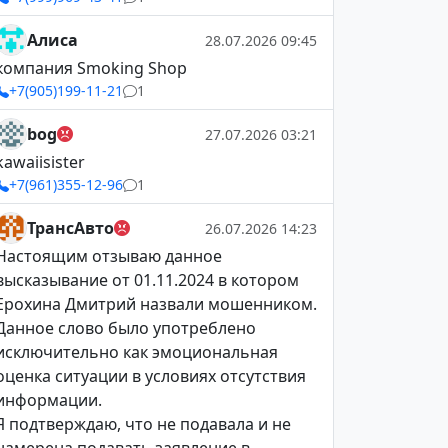
Алиса
28.07.2026 09:45
компания Smoking Shop
+7(905)199-11-21
1
bog
27.07.2026 03:21
kawaiisister
+7(961)355-12-96
1
ТрансАвто
26.07.2026 14:23
Настоящим отзываю данное
высказывание от 01.11.2024 в котором
Ерохина Дмитрий назвали мошенником.
Данное слово было употреблено
исключительно как эмоциональная
оценка ситуации в условиях отсутствия
информации.
Я подтверждаю, что не подавала и не