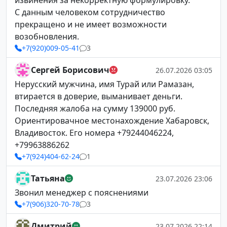
извинения за некорректную формулировку.
С данным человеком сотрудничество
прекращено и не имеет возможности
возобновления.
+7(920)009-05-41
3
Сергей Борисович
26.07.2026 03:05
Нерусский мужчина, имя Турай или Рамазан,
втирается в доверие, выманивает деньги.
Последняя жалоба на сумму 139000 руб.
Ориентировачное местонахождение Хабаровск,
Владивосток. Его номера +79244046224,
+79963886262
+7(924)404-62-24
1
Татьяна
23.07.2026 23:06
Звонил менеджер с пояснениями
+7(906)320-70-78
3
Дмитрий
23.07.2026 22:14