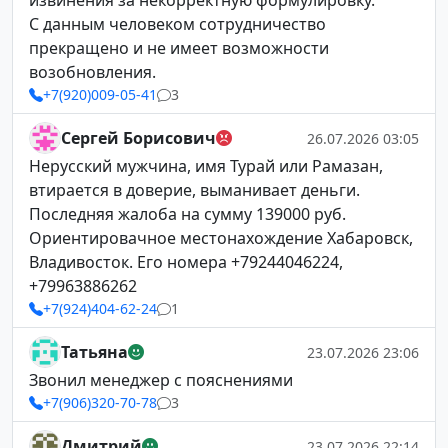
извинения за некорректную формулировку.
С данным человеком сотрудничество
прекращено и не имеет возможности
возобновления.
+7(920)009-05-41
3
Сергей Борисович
26.07.2026 03:05
Нерусский мужчина, имя Турай или Рамазан,
втирается в доверие, выманивает деньги.
Последняя жалоба на сумму 139000 руб.
Ориентировачное местонахождение Хабаровск,
Владивосток. Его номера +79244046224,
+79963886262
+7(924)404-62-24
1
Татьяна
23.07.2026 23:06
Звонил менеджер с пояснениями
+7(906)320-70-78
3
Дмитрий
23.07.2026 22:14