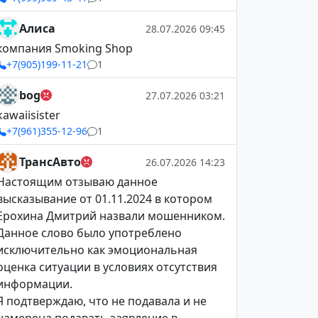
Алиса
28.07.2026 09:45
компания Smoking Shop
+7(905)199-11-21
1
bog
27.07.2026 03:21
kawaiisister
+7(961)355-12-96
1
ТрансАвто
26.07.2026 14:23
Настоящим отзываю данное
высказывание от 01.11.2024 в котором
Ерохина Дмитрий назвали мошенником.
Данное слово было употреблено
исключительно как эмоциональная
оценка ситуации в условиях отсутствия
информации.
Я подтверждаю, что не подавала и не