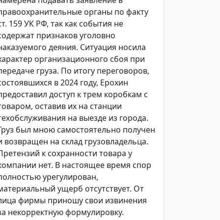
намерена подавать заявление в
правоохранительные органы по факту
ст. 159 УК РФ, так как события не
содержат признаков уголовно
наказуемого деяния. Ситуация носила
характер организационного сбоя при
передаче груза. По итогу переговоров,
состоявшихся в 2024 году, Ерохин
предоставил доступ к трем коробкам с
товаром, оставив их на станции
техобслуживания на выезде из города.
Груз был мною самостоятельно получен
и возвращен на склад грузовладельца.
Претензий к сохранности товара у
компании нет. В настоящее время спор
полностью урегулирован,
материальный ущерб отсутствует. От
лица фирмы приношу свои извинения
за некорректную формулировку.