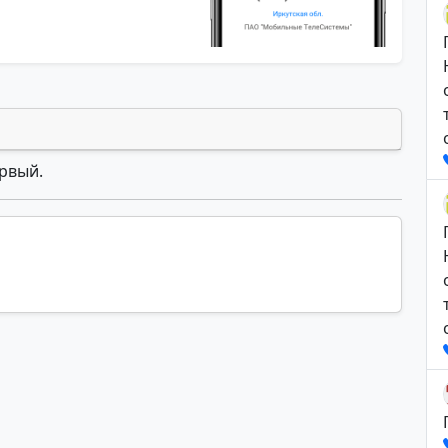
ервый.