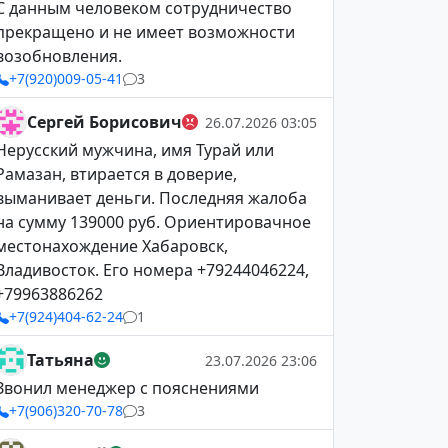
С данным человеком сотрудничество
прекращено и не имеет возможности
возобновления.
+7(920)009-05-41
3
Сергей Борисович
26.07.2026 03:05
Нерусский мужчина, имя Турай или
Рамазан, втирается в доверие,
выманивает деньги. Последняя жалоба
на сумму 139000 руб. Ориентировачное
местонахождение Хабаровск,
Владивосток. Его номера +79244046224,
+79963886262
+7(924)404-62-24
1
Татьяна
23.07.2026 23:06
Звонил менеджер с пояснениями
+7(906)320-70-78
3