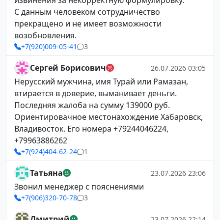
извинения за некорректную формулировку.
С данным человеком сотрудничество
прекращено и не имеет возможности
возобновления.
+7(920)009-05-41
3
Сергей Борисович
26.07.2026 03:05
Нерусский мужчина, имя Турай или Рамазан,
втирается в доверие, выманивает деньги.
Последняя жалоба на сумму 139000 руб.
Ориентировачное местонахождение Хабаровск,
Владивосток. Его номера +79244046224,
+79963886262
+7(924)404-62-24
1
Татьяна
23.07.2026 23:06
Звонил менеджер с пояснениями
+7(906)320-70-78
3
Дмитрий
23.07.2026 22:14