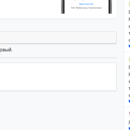
ервый.