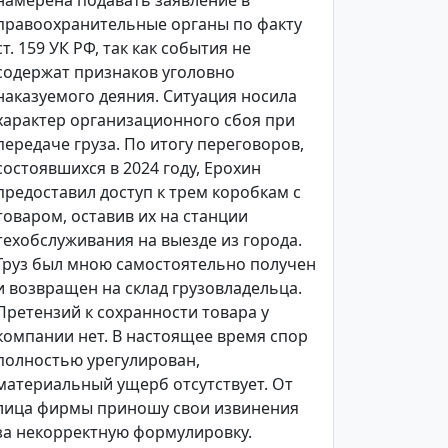
намерена подавать заявление в
правоохранительные органы по факту
ст. 159 УК РФ, так как события не
содержат признаков уголовно
наказуемого деяния. Ситуация носила
характер организационного сбоя при
передаче груза. По итогу переговоров,
состоявшихся в 2024 году, Ерохин
предоставил доступ к трем коробкам с
товаром, оставив их на станции
техобслуживания на выезде из города.
Груз был мною самостоятельно получен
и возвращен на склад грузовладельца.
Претензий к сохранности товара у
компании нет. В настоящее время спор
полностью урегулирован,
материальный ущерб отсутствует. От
лица фирмы приношу свои извинения
за некорректную формулировку.