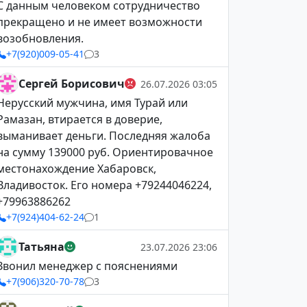
С данным человеком сотрудничество
прекращено и не имеет возможности
возобновления.
+7(920)009-05-41
3
Сергей Борисович
26.07.2026 03:05
Нерусский мужчина, имя Турай или
Рамазан, втирается в доверие,
выманивает деньги. Последняя жалоба
на сумму 139000 руб. Ориентировачное
местонахождение Хабаровск,
Владивосток. Его номера +79244046224,
+79963886262
+7(924)404-62-24
1
Татьяна
23.07.2026 23:06
Звонил менеджер с пояснениями
+7(906)320-70-78
3