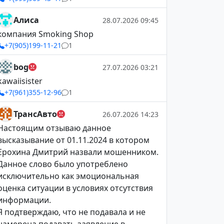
Алиса
28.07.2026 09:45
компания Smoking Shop
+7(905)199-11-21
1
bog
27.07.2026 03:21
kawaiisister
+7(961)355-12-96
1
ТрансАвто
26.07.2026 14:23
Настоящим отзываю данное
высказывание от 01.11.2024 в котором
Ерохина Дмитрий назвали мошенником.
Данное слово было употреблено
исключительно как эмоциональная
оценка ситуации в условиях отсутствия
информации.
Я подтверждаю, что не подавала и не