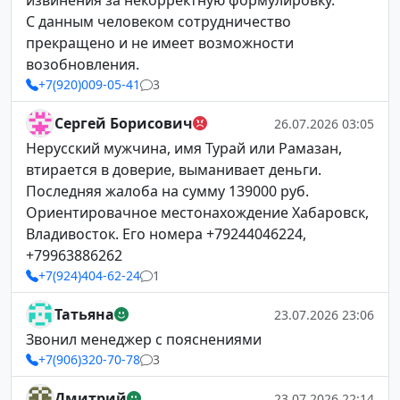
извинения за некорректную формулировку.
С данным человеком сотрудничество
прекращено и не имеет возможности
возобновления.
+7(920)009-05-41
3
Сергей Борисович
26.07.2026 03:05
Нерусский мужчина, имя Турай или Рамазан,
втирается в доверие, выманивает деньги.
Последняя жалоба на сумму 139000 руб.
Ориентировачное местонахождение Хабаровск,
Владивосток. Его номера +79244046224,
+79963886262
+7(924)404-62-24
1
Татьяна
23.07.2026 23:06
Звонил менеджер с пояснениями
+7(906)320-70-78
3
Дмитрий
23.07.2026 22:14