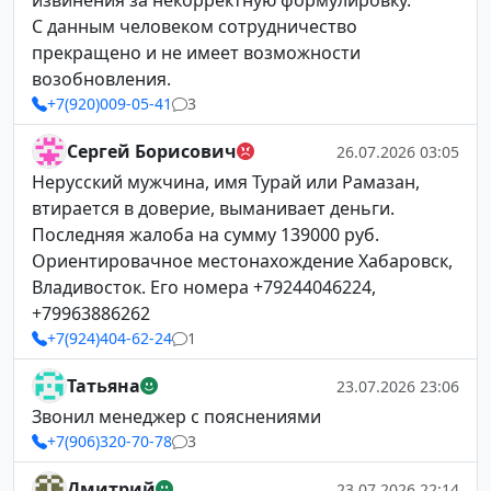
извинения за некорректную формулировку.
С данным человеком сотрудничество
прекращено и не имеет возможности
возобновления.
+7(920)009-05-41
3
Сергей Борисович
26.07.2026 03:05
Нерусский мужчина, имя Турай или Рамазан,
втирается в доверие, выманивает деньги.
Последняя жалоба на сумму 139000 руб.
Ориентировачное местонахождение Хабаровск,
Владивосток. Его номера +79244046224,
+79963886262
+7(924)404-62-24
1
Татьяна
23.07.2026 23:06
Звонил менеджер с пояснениями
+7(906)320-70-78
3
Дмитрий
23.07.2026 22:14