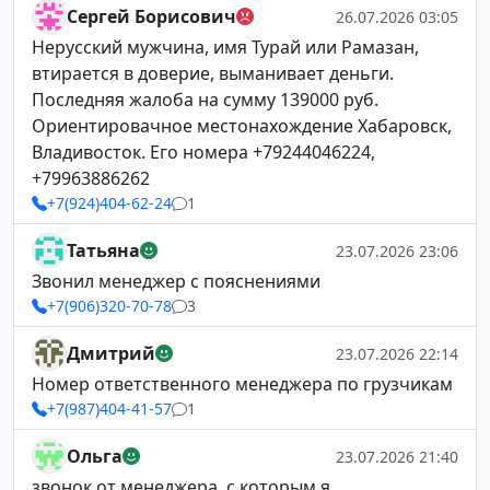
Сергей Борисович
26.07.2026 03:05
Нерусский мужчина, имя Турай или Рамазан,
втирается в доверие, выманивает деньги.
Последняя жалоба на сумму 139000 руб.
Ориентировачное местонахождение Хабаровск,
Владивосток. Его номера +79244046224,
+79963886262
+7(924)404-62-24
1
Татьяна
23.07.2026 23:06
Звонил менеджер с пояснениями
+7(906)320-70-78
3
Дмитрий
23.07.2026 22:14
Номер ответственного менеджера по грузчикам
+7(987)404-41-57
1
Ольга
23.07.2026 21:40
звонок от менеджера ,с которым я