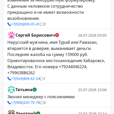
извинения за некорректную формулировку.
С данным человеком сотрудничество
прекращено и не имеет возможности
возобновления.
+7(920)009-05-41
3
Сергей Борисович
26.07.2026 03:05
Нерусский мужчина, имя Турай или Рамазан,
втирается в доверие, выманивает деньги.
Последняя жалоба на сумму 139000 руб.
Ориентировачное местонахождение Хабаровск,
Владивосток. Его номера +79244046224,
+79963886262
+7(924)404-62-24
1
Татьяна
23.07.2026 23:06
Звонил менеджер с пояснениями
+7(906)320-70-78
3
Дмитрий
23.07.2026 22:14