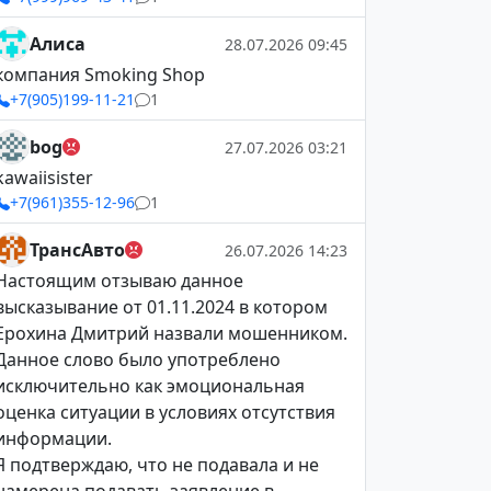
Алиса
28.07.2026 09:45
компания Smoking Shop
+7(905)199-11-21
1
bog
27.07.2026 03:21
kawaiisister
+7(961)355-12-96
1
ТрансАвто
26.07.2026 14:23
Настоящим отзываю данное
высказывание от 01.11.2024 в котором
Ерохина Дмитрий назвали мошенником.
Данное слово было употреблено
исключительно как эмоциональная
оценка ситуации в условиях отсутствия
информации.
Я подтверждаю, что не подавала и не