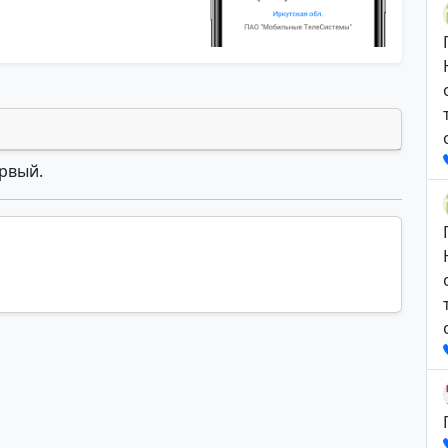
ервый.