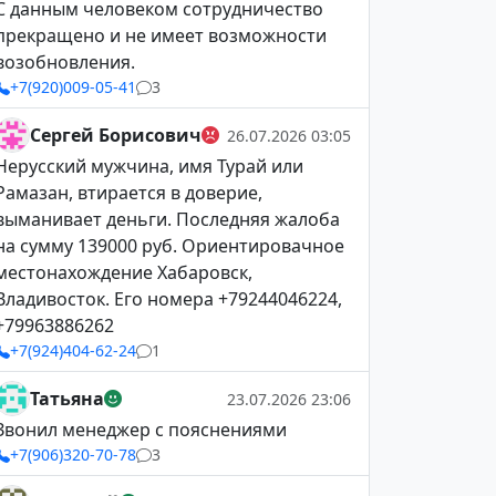
С данным человеком сотрудничество
прекращено и не имеет возможности
возобновления.
+7(920)009-05-41
3
Сергей Борисович
26.07.2026 03:05
Нерусский мужчина, имя Турай или
Рамазан, втирается в доверие,
выманивает деньги. Последняя жалоба
на сумму 139000 руб. Ориентировачное
местонахождение Хабаровск,
Владивосток. Его номера +79244046224,
+79963886262
+7(924)404-62-24
1
Татьяна
23.07.2026 23:06
Звонил менеджер с пояснениями
+7(906)320-70-78
3