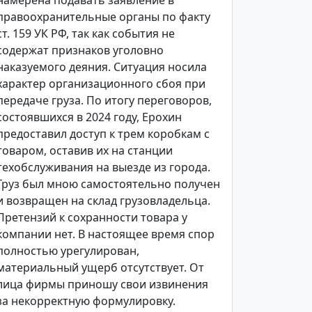
намерена подавать заявление в
правоохранительные органы по факту
ст. 159 УК РФ, так как события не
содержат признаков уголовно
наказуемого деяния. Ситуация носила
характер организационного сбоя при
передаче груза. По итогу переговоров,
состоявшихся в 2024 году, Ерохин
предоставил доступ к трем коробкам с
товаром, оставив их на станции
техобслуживания на выезде из города.
Груз был мною самостоятельно получен
и возвращен на склад грузовладельца.
Претензий к сохранности товара у
компании нет. В настоящее время спор
полностью урегулирован,
материальный ущерб отсутствует. От
лица фирмы приношу свои извинения
за некорректную формулировку.