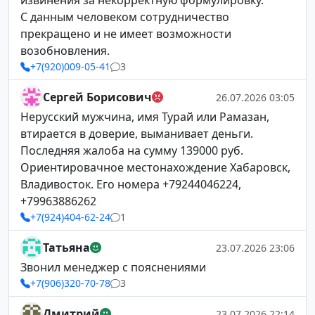
извинения за некорректную формулировку.
С данным человеком сотрудничество
прекращено и не имеет возможности
возобновления.
+7(920)009-05-41
3
Сергей Борисович
26.07.2026 03:05
Нерусский мужчина, имя Турай или Рамазан,
втирается в доверие, выманивает деньги.
Последняя жалоба на сумму 139000 руб.
Ориентировачное местонахождение Хабаровск,
Владивосток. Его номера +79244046224,
+79963886262
+7(924)404-62-24
1
Татьяна
23.07.2026 23:06
Звонил менеджер с пояснениями
+7(906)320-70-78
3
Дмитрий
23.07.2026 22:14