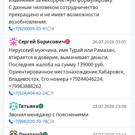
извинения за некорректную формулировку.
С данным человеком сотрудничество
прекращено и не имеет возможности
возобновления.
+7(920)009-05-41
3
Сергей Борисович
26.07.2026 03:05
Нерусский мужчина, имя Турай или Рамазан,
втирается в доверие, выманивает деньги.
Последняя жалоба на сумму 139000 руб.
Ориентировачное местонахождение Хабаровск,
Владивосток. Его номера +79244046224,
+79963886262
+7(924)404-62-24
1
Татьяна
23.07.2026 23:06
Звонил менеджер с пояснениями
+7(906)320-70-78
3
Дмитрий
23.07.2026 22:14