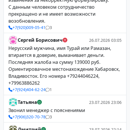
извинения за некорректную формулировку.
С данным человеком сотрудничество
прекращено и не имеет возможности
возобновления.
+7(920)009-05-41
3
Сергей Борисович
26.07.2026 03:05
Нерусский мужчина, имя Турай или Рамазан,
втирается в доверие, выманивает деньги.
Последняя жалоба на сумму 139000 руб.
Ориентировачное местонахождение Хабаровск,
Владивосток. Его номера +79244046224,
+79963886262
+7(924)404-62-24
1
Татьяна
23.07.2026 23:06
Звонил менеджер с пояснениями
+7(906)320-70-78
3
Дмитрий
23.07.2026 22:14