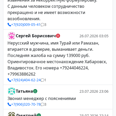
извинения за некорректную формулировку.
С данным человеком сотрудничество
прекращено и не имеет возможности
возобновления.
+7(920)009-05-41
3
Сергей Борисович
26.07.2026 03:05
Нерусский мужчина, имя Турай или Рамазан,
втирается в доверие, выманивает деньги.
Последняя жалоба на сумму 139000 руб.
Ориентировачное местонахождение Хабаровск,
Владивосток. Его номера +79244046224,
+79963886262
+7(924)404-62-24
1
Татьяна
23.07.2026 23:06
Звонил менеджер с пояснениями
+7(906)320-70-78
3
Дмитрий
23.07.2026 22:14