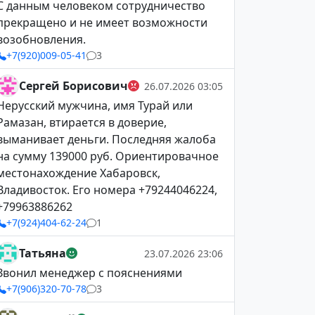
С данным человеком сотрудничество
прекращено и не имеет возможности
возобновления.
+7(920)009-05-41
3
Сергей Борисович
26.07.2026 03:05
Нерусский мужчина, имя Турай или
Рамазан, втирается в доверие,
выманивает деньги. Последняя жалоба
на сумму 139000 руб. Ориентировачное
местонахождение Хабаровск,
Владивосток. Его номера +79244046224,
+79963886262
+7(924)404-62-24
1
Татьяна
23.07.2026 23:06
Звонил менеджер с пояснениями
+7(906)320-70-78
3