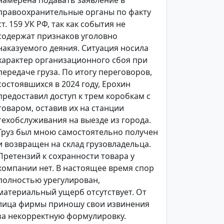
намерена подавать заявление в
правоохранительные органы по факту
ст. 159 УК РФ, так как события не
содержат признаков уголовно
наказуемого деяния. Ситуация носила
характер организационного сбоя при
передаче груза. По итогу переговоров,
состоявшихся в 2024 году, Ерохин
предоставил доступ к трем коробкам с
товаром, оставив их на станции
техобслуживания на выезде из города.
Груз был мною самостоятельно получен
и возвращен на склад грузовладельца.
Претензий к сохранности товара у
компании нет. В настоящее время спор
полностью урегулирован,
материальный ущерб отсутствует. От
лица фирмы приношу свои извинения
за некорректную формулировку.