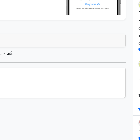
ервый.