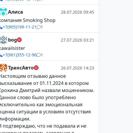
Алиса
28.07.2026 09:45
компания Smoking Shop
+7(905)199-11-21
1
bog
27.07.2026 03:21
kawaiisister
+7(961)355-12-96
1
ТрансАвто
26.07.2026 14:23
Настоящим отзываю данное
высказывание от 01.11.2024 в котором
Ерохина Дмитрий назвали мошенником.
Данное слово было употреблено
исключительно как эмоциональная
оценка ситуации в условиях отсутствия
информации.
Я подтверждаю, что не подавала и не