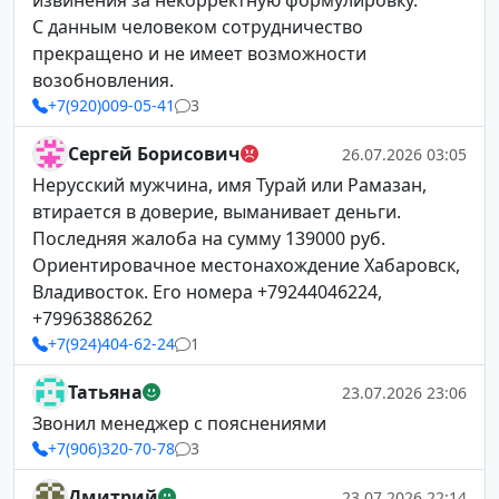
извинения за некорректную формулировку.
С данным человеком сотрудничество
прекращено и не имеет возможности
возобновления.
+7(920)009-05-41
3
Сергей Борисович
26.07.2026 03:05
Нерусский мужчина, имя Турай или Рамазан,
втирается в доверие, выманивает деньги.
Последняя жалоба на сумму 139000 руб.
Ориентировачное местонахождение Хабаровск,
Владивосток. Его номера +79244046224,
+79963886262
+7(924)404-62-24
1
Татьяна
23.07.2026 23:06
Звонил менеджер с пояснениями
+7(906)320-70-78
3
Дмитрий
23.07.2026 22:14