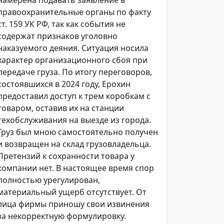
намерена подавать заявление в
правоохранительные органы по факту
ст. 159 УК РФ, так как события не
содержат признаков уголовно
наказуемого деяния. Ситуация носила
характер организационного сбоя при
передаче груза. По итогу переговоров,
состоявшихся в 2024 году, Ерохин
предоставил доступ к трем коробкам с
товаром, оставив их на станции
техобслуживания на выезде из города.
Груз был мною самостоятельно получен
и возвращен на склад грузовладельца.
Претензий к сохранности товара у
компании нет. В настоящее время спор
полностью урегулирован,
материальный ущерб отсутствует. От
лица фирмы приношу свои извинения
за некорректную формулировку.