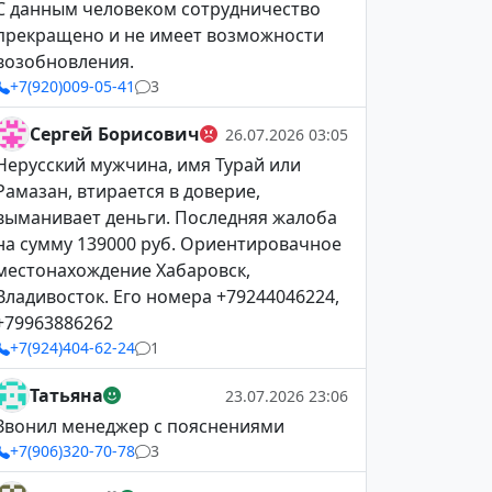
С данным человеком сотрудничество
прекращено и не имеет возможности
возобновления.
+7(920)009-05-41
3
Сергей Борисович
26.07.2026 03:05
Нерусский мужчина, имя Турай или
Рамазан, втирается в доверие,
выманивает деньги. Последняя жалоба
на сумму 139000 руб. Ориентировачное
местонахождение Хабаровск,
Владивосток. Его номера +79244046224,
+79963886262
+7(924)404-62-24
1
Татьяна
23.07.2026 23:06
Звонил менеджер с пояснениями
+7(906)320-70-78
3