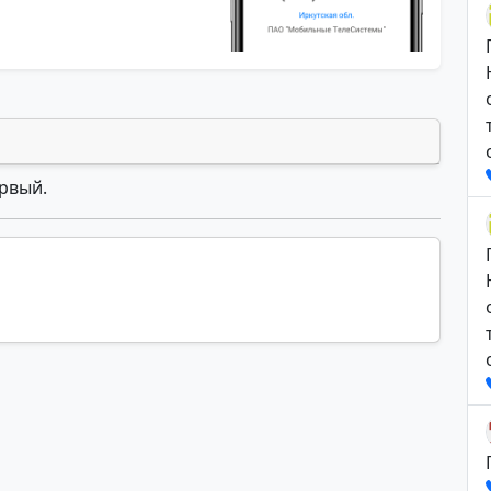
ервый.