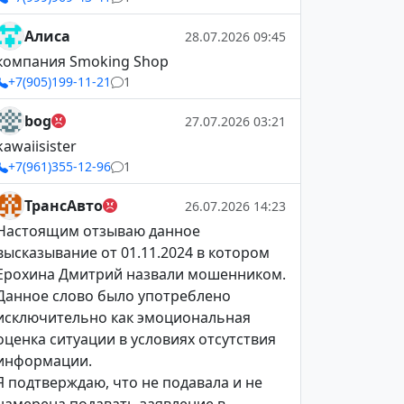
Алиса
28.07.2026 09:45
компания Smoking Shop
+7(905)199-11-21
1
bog
27.07.2026 03:21
kawaiisister
+7(961)355-12-96
1
ТрансАвто
26.07.2026 14:23
Настоящим отзываю данное
высказывание от 01.11.2024 в котором
Ерохина Дмитрий назвали мошенником.
Данное слово было употреблено
исключительно как эмоциональная
оценка ситуации в условиях отсутствия
информации.
Я подтверждаю, что не подавала и не