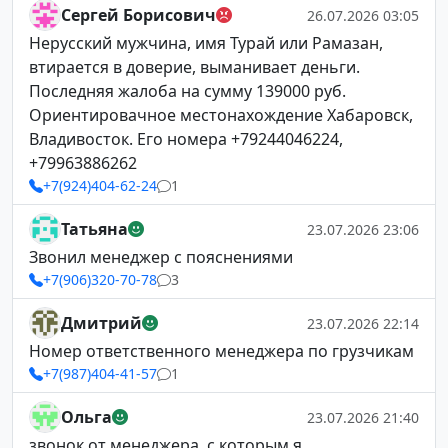
Сергей Борисович
26.07.2026 03:05
Нерусский мужчина, имя Турай или Рамазан,
втирается в доверие, выманивает деньги.
Последняя жалоба на сумму 139000 руб.
Ориентировачное местонахождение Хабаровск,
Владивосток. Его номера +79244046224,
+79963886262
+7(924)404-62-24
1
Татьяна
23.07.2026 23:06
Звонил менеджер с пояснениями
+7(906)320-70-78
3
Дмитрий
23.07.2026 22:14
Номер ответственного менеджера по грузчикам
+7(987)404-41-57
1
Ольга
23.07.2026 21:40
звонок от менеджера ,с которым я