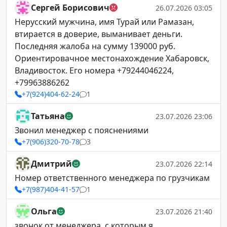
Сергей Борисович
26.07.2026 03:05
Нерусский мужчина, имя Турай или Рамазан,
втирается в доверие, выманивает деньги.
Последняя жалоба на сумму 139000 руб.
Ориентировачное местонахождение Хабаровск,
Владивосток. Его номера +79244046224,
+79963886262
+7(924)404-62-24
1
Татьяна
23.07.2026 23:06
Звонил менеджер с пояснениями
+7(906)320-70-78
3
Дмитрий
23.07.2026 22:14
Номер ответственного менеджера по грузчикам
+7(987)404-41-57
1
Ольга
23.07.2026 21:40
звонок от менеджера ,с которым я