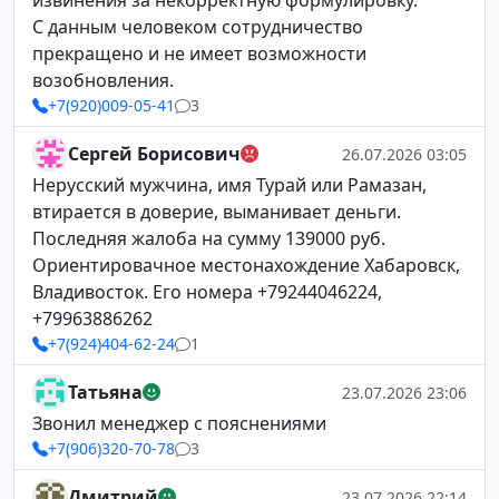
извинения за некорректную формулировку.
С данным человеком сотрудничество
прекращено и не имеет возможности
возобновления.
+7(920)009-05-41
3
Сергей Борисович
26.07.2026 03:05
Нерусский мужчина, имя Турай или Рамазан,
втирается в доверие, выманивает деньги.
Последняя жалоба на сумму 139000 руб.
Ориентировачное местонахождение Хабаровск,
Владивосток. Его номера +79244046224,
+79963886262
+7(924)404-62-24
1
Татьяна
23.07.2026 23:06
Звонил менеджер с пояснениями
+7(906)320-70-78
3
Дмитрий
23.07.2026 22:14