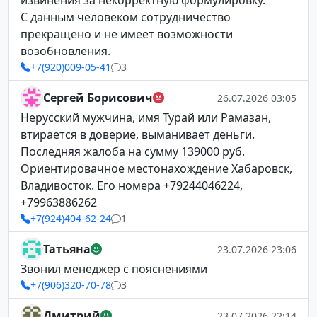
извинения за некорректную формулировку.
С данным человеком сотрудничество
прекращено и не имеет возможности
возобновления.
+7(920)009-05-41
3
Сергей Борисович
26.07.2026 03:05
Нерусский мужчина, имя Турай или Рамазан,
втирается в доверие, выманивает деньги.
Последняя жалоба на сумму 139000 руб.
Ориентировачное местонахождение Хабаровск,
Владивосток. Его номера +79244046224,
+79963886262
+7(924)404-62-24
1
Татьяна
23.07.2026 23:06
Звонил менеджер с пояснениями
+7(906)320-70-78
3
Дмитрий
23.07.2026 22:14