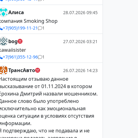
Алиса
28.07.2026 09:45
компания Smoking Shop
+7(905)199-11-21
1
bog
27.07.2026 03:21
kawaiisister
+7(961)355-12-96
1
ТрансАвто
26.07.2026 14:23
Настоящим отзываю данное
высказывание от 01.11.2024 в котором
Ерохина Дмитрий назвали мошенником.
Данное слово было употреблено
исключительно как эмоциональная
оценка ситуации в условиях отсутствия
информации.
Я подтверждаю, что не подавала и не