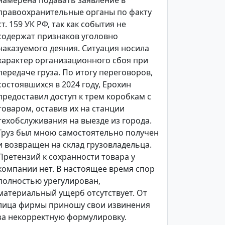
намерена подавать заявление в
правоохранительные органы по факту
ст. 159 УК РФ, так как события не
содержат признаков уголовно
наказуемого деяния. Ситуация носила
характер организационного сбоя при
передаче груза. По итогу переговоров,
состоявшихся в 2024 году, Ерохин
предоставил доступ к трем коробкам с
товаром, оставив их на станции
техобслуживания на выезде из города.
Груз был мною самостоятельно получен
и возвращен на склад грузовладельца.
Претензий к сохранности товара у
компании нет. В настоящее время спор
полностью урегулирован,
материальный ущерб отсутствует. От
лица фирмы приношу свои извинения
за некорректную формулировку.