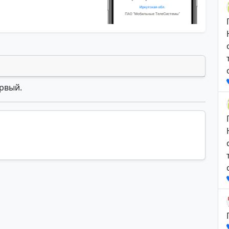
ервый.