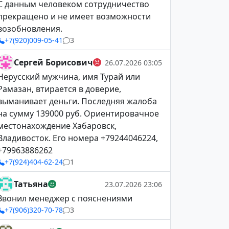
С данным человеком сотрудничество
прекращено и не имеет возможности
возобновления.
+7(920)009-05-41
3
Сергей Борисович
26.07.2026 03:05
Нерусский мужчина, имя Турай или
Рамазан, втирается в доверие,
выманивает деньги. Последняя жалоба
на сумму 139000 руб. Ориентировачное
местонахождение Хабаровск,
Владивосток. Его номера +79244046224,
+79963886262
+7(924)404-62-24
1
Татьяна
23.07.2026 23:06
Звонил менеджер с пояснениями
+7(906)320-70-78
3