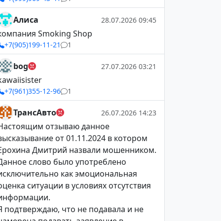
Алиса
28.07.2026 09:45
компания Smoking Shop
+7(905)199-11-21
1
bog
27.07.2026 03:21
kawaiisister
+7(961)355-12-96
1
ТрансАвто
26.07.2026 14:23
Настоящим отзываю данное
высказывание от 01.11.2024 в котором
Ерохина Дмитрий назвали мошенником.
Данное слово было употреблено
исключительно как эмоциональная
оценка ситуации в условиях отсутствия
информации.
Я подтверждаю, что не подавала и не