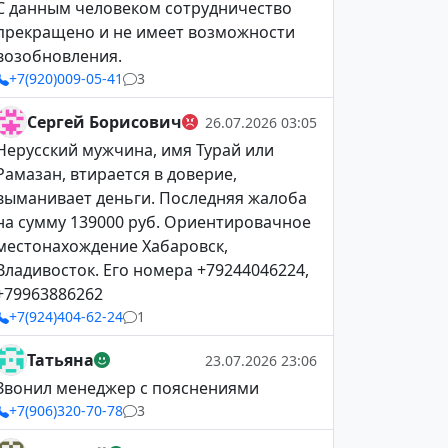
С данным человеком сотрудничество
прекращено и не имеет возможности
возобновления.
+7(920)009-05-41
3
Сергей Борисович
26.07.2026 03:05
Нерусский мужчина, имя Турай или
Рамазан, втирается в доверие,
выманивает деньги. Последняя жалоба
на сумму 139000 руб. Ориентировачное
местонахождение Хабаровск,
Владивосток. Его номера +79244046224,
+79963886262
+7(924)404-62-24
1
Татьяна
23.07.2026 23:06
Звонил менеджер с пояснениями
+7(906)320-70-78
3