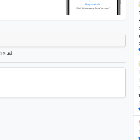
ервый.