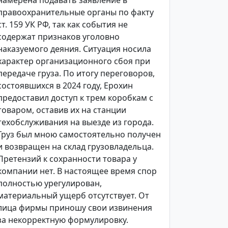
намерена подавать заявление в
правоохранительные органы по факту
ст. 159 УК РФ, так как события не
содержат признаков уголовно
наказуемого деяния. Ситуация носила
характер организационного сбоя при
передаче груза. По итогу переговоров,
состоявшихся в 2024 году, Ерохин
предоставил доступ к трем коробкам с
товаром, оставив их на станции
техобслуживания на выезде из города.
Груз был мною самостоятельно получен
и возвращен на склад грузовладельца.
Претензий к сохранности товара у
компании нет. В настоящее время спор
полностью урегулирован,
материальный ущерб отсутствует. От
лица фирмы приношу свои извинения
за некорректную формулировку.