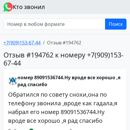
Кто звонил
Поиск
+7(909)153-67-44
Отзыв #194762
Отзыв #194762 к номеру +7(909)153-
67-44
номер 89091536744.Ну вроде все хорошо ,я
рад спасибо
Обратился по совету снохи,она по
телефону звонила ,вроде как гадала,я
набрал его номер 89091536744.Ну
вроде все хорошо ,я рад спасибо