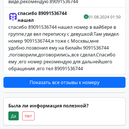
виде,рекомендую 89091536744
спасибо 89091536744
01.08.2024 01:50
нашел
спасибо 89091536744 нашел номер в вайбере в
группе,где вел переписку с девушкой.Там увидел
номер 9091536744,я тоже с Москвы,мне
удобно.позвонил ему на билайн 9091536744
,поговорили,договорились,все сделал.Спасибо
ему ,его номер рекомендую для дальнейшего
обращения ,его тел 89091536744
Показать все отзывы к номеру
Была ли информация полезной?
Да
Нет