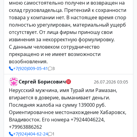
мною самостоятельно получен и возвращен на
склад грузовладельца. Претензий к сохранности
товара у компании нет. В настоящее время спор
полностью урегулирован, материальный ущерб
отсутствует. От лица фирмы приношу свои
извинения за некорректную формулировку.
С данным человеком сотрудничество
прекращено и не имеет возможности
возобновления.
+7(920)009-05-41
3
Сергей Борисович
26.07.2026 03:05
Нерусский мужчина, имя Турай или Рамазан,
втирается в доверие, выманивает деньги.
Последняя жалоба на сумму 139000 руб.
Ориентировачное местонахождение Хабаровск,
Владивосток. Его номера +79244046224,
+79963886262
+7(924)404-62-24
1