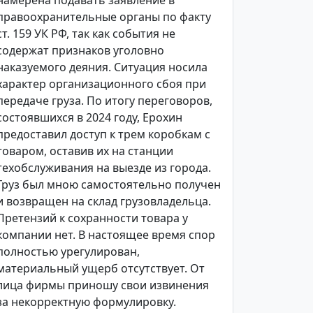
намерена подавать заявление в
правоохранительные органы по факту
ст. 159 УК РФ, так как события не
содержат признаков уголовно
наказуемого деяния. Ситуация носила
характер организационного сбоя при
передаче груза. По итогу переговоров,
состоявшихся в 2024 году, Ерохин
предоставил доступ к трем коробкам с
товаром, оставив их на станции
техобслуживания на выезде из города.
Груз был мною самостоятельно получен
и возвращен на склад грузовладельца.
Претензий к сохранности товара у
компании нет. В настоящее время спор
полностью урегулирован,
материальный ущерб отсутствует. От
лица фирмы приношу свои извинения
за некорректную формулировку.