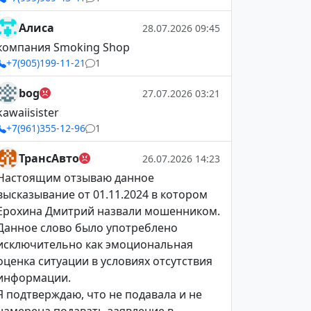
Алиса
28.07.2026 09:45
компания Smoking Shop
+7(905)199-11-21
1
bog
27.07.2026 03:21
kawaiisister
+7(961)355-12-96
1
ТрансАвто
26.07.2026 14:23
Настоящим отзываю данное
высказывание от 01.11.2024 в котором
Ерохина Дмитрий назвали мошенником.
Данное слово было употреблено
исключительно как эмоциональная
оценка ситуации в условиях отсутствия
информации.
Я подтверждаю, что не подавала и не