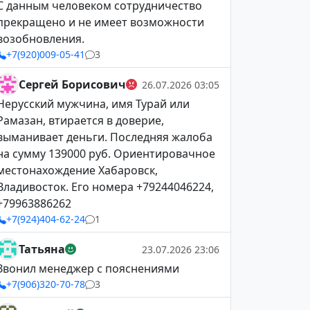
С данным человеком сотрудничество
прекращено и не имеет возможности
возобновления.
+7(920)009-05-41
3
Сергей Борисович
26.07.2026 03:05
Нерусский мужчина, имя Турай или
Рамазан, втирается в доверие,
выманивает деньги. Последняя жалоба
на сумму 139000 руб. Ориентировачное
местонахождение Хабаровск,
Владивосток. Его номера +79244046224,
+79963886262
+7(924)404-62-24
1
Татьяна
23.07.2026 23:06
Звонил менеджер с пояснениями
+7(906)320-70-78
3