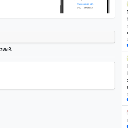
ервый.