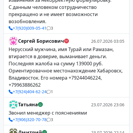
извинения за некорректную формулировку.
С данным человеком сотрудничество
прекращено и не имеет возможности
возобновления.
+7(920)009-05-41
3
Сергей Борисович
26.07.2026 03:05
Нерусский мужчина, имя Турай или Рамазан,
втирается в доверие, выманивает деньги.
Последняя жалоба на сумму 139000 руб.
Ориентировачное местонахождение Хабаровск,
Владивосток. Его номера +79244046224,
+79963886262
+7(924)404-62-24
1
Татьяна
23.07.2026 23:06
Звонил менеджер с пояснениями
+7(906)320-70-78
3
Дмитрий
23.07.2026 22:14