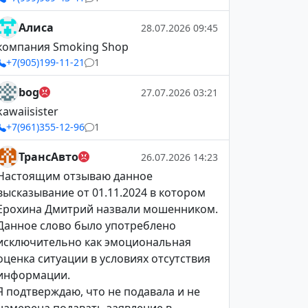
Алиса
28.07.2026 09:45
компания Smoking Shop
+7(905)199-11-21
1
bog
27.07.2026 03:21
kawaiisister
+7(961)355-12-96
1
ТрансАвто
26.07.2026 14:23
Настоящим отзываю данное
высказывание от 01.11.2024 в котором
Ерохина Дмитрий назвали мошенником.
Данное слово было употреблено
исключительно как эмоциональная
оценка ситуации в условиях отсутствия
информации.
Я подтверждаю, что не подавала и не