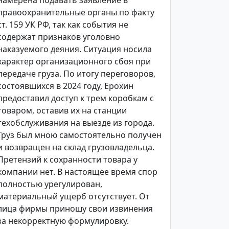
намерена подавать заявление в
правоохранительные органы по факту
ст. 159 УК РФ, так как события не
содержат признаков уголовно
наказуемого деяния. Ситуация носила
характер организационного сбоя при
передаче груза. По итогу переговоров,
состоявшихся в 2024 году, Ерохин
предоставил доступ к трем коробкам с
товаром, оставив их на станции
техобслуживания на выезде из города.
Груз был мною самостоятельно получен
и возвращен на склад грузовладельца.
Претензий к сохранности товара у
компании нет. В настоящее время спор
полностью урегулирован,
материальный ущерб отсутствует. От
лица фирмы приношу свои извинения
за некорректную формулировку.