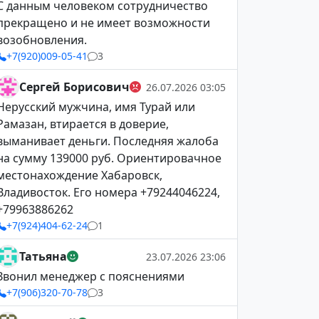
С данным человеком сотрудничество
прекращено и не имеет возможности
возобновления.
+7(920)009-05-41
3
Сергей Борисович
26.07.2026 03:05
Нерусский мужчина, имя Турай или
Рамазан, втирается в доверие,
выманивает деньги. Последняя жалоба
на сумму 139000 руб. Ориентировачное
местонахождение Хабаровск,
Владивосток. Его номера +79244046224,
+79963886262
+7(924)404-62-24
1
Татьяна
23.07.2026 23:06
Звонил менеджер с пояснениями
+7(906)320-70-78
3