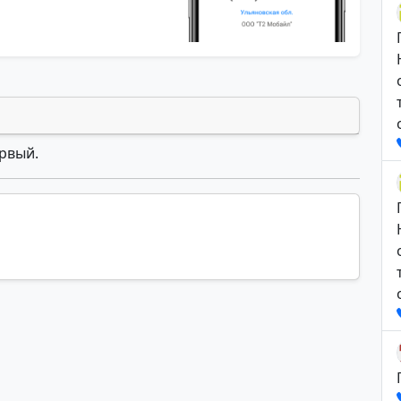
ервый.