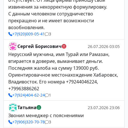
отсутствует. От лица фирмы приношу свои
извинения за некорректную формулировку.
С данным человеком сотрудничество
прекращено и не имеет возможности
возобновления.
+7(920)009-05-41
3
Сергей Борисович
26.07.2026 03:05
Нерусский мужчина, имя Турай или Рамазан,
втирается в доверие, выманивает деньги.
Последняя жалоба на сумму 139000 руб.
Ориентировачное местонахождение Хабаровск,
Владивосток. Его номера +79244046224,
+79963886262
+7(924)404-62-24
1
Татьяна
23.07.2026 23:06
Звонил менеджер с пояснениями
+7(906)320-70-78
3