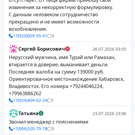
отсутствует. От лица фирмы приношу свои
извинения за некорректную формулировку.
С данным человеком сотрудничество
прекращено и не имеет возможности
возобновления.
+7(920)009-05-41
3
Сергей Борисович
26.07.2026 03:05
Нерусский мужчина, имя Турай или Рамазан,
втирается в доверие, выманивает деньги.
Последняя жалоба на сумму 139000 руб.
Ориентировачное местонахождение Хабаровск,
Владивосток. Его номера +79244046224,
+79963886262
+7(924)404-62-24
1
Татьяна
23.07.2026 23:06
Звонил менеджер с пояснениями
+7(906)320-70-78
3