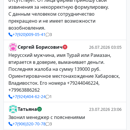
отсутствует. От лица фирмы приношу свои
извинения за некорректную формулировку.
С данным человеком сотрудничество
прекращено и не имеет возможности
возобновления.
+7(920)009-05-41
3
Сергей Борисович
26.07.2026 03:05
Нерусский мужчина, имя Турай или Рамазан,
втирается в доверие, выманивает деньги.
Последняя жалоба на сумму 139000 руб.
Ориентировачное местонахождение Хабаровск,
Владивосток. Его номера +79244046224,
+79963886262
+7(924)404-62-24
1
Татьяна
23.07.2026 23:06
Звонил менеджер с пояснениями
+7(906)320-70-78
3