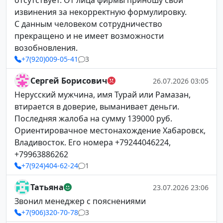
отсутствует. От лица фирмы приношу свои
извинения за некорректную формулировку.
С данным человеком сотрудничество
прекращено и не имеет возможности
возобновления.
+7(920)009-05-41
3
Сергей Борисович
26.07.2026 03:05
Нерусский мужчина, имя Турай или Рамазан,
втирается в доверие, выманивает деньги.
Последняя жалоба на сумму 139000 руб.
Ориентировачное местонахождение Хабаровск,
Владивосток. Его номера +79244046224,
+79963886262
+7(924)404-62-24
1
Татьяна
23.07.2026 23:06
Звонил менеджер с пояснениями
+7(906)320-70-78
3