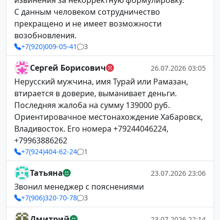
извинения за некорректную формулировку.
С данным человеком сотрудничество
прекращено и не имеет возможности
возобновления.
+7(920)009-05-41
3
Сергей Борисович
26.07.2026 03:05
Нерусский мужчина, имя Турай или Рамазан,
втирается в доверие, выманивает деньги.
Последняя жалоба на сумму 139000 руб.
Ориентировачное местонахождение Хабаровск,
Владивосток. Его номера +79244046224,
+79963886262
+7(924)404-62-24
1
Татьяна
23.07.2026 23:06
Звонил менеджер с пояснениями
+7(906)320-70-78
3
Дмитрий
23.07.2026 22:14