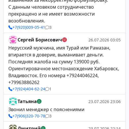
извинения за некорректную формулировку.
С данным человеком сотрудничество
прекращено и не имеет возможности
возобновления.
+7(920)009-05-41
3
Сергей Борисович
26.07.2026 03:05
Нерусский мужчина, имя Турай или Рамазан,
втирается в доверие, выманивает деньги.
Последняя жалоба на сумму 139000 руб.
Ориентировачное местонахождение Хабаровск,
Владивосток. Его номера +79244046224,
+79963886262
+7(924)404-62-24
1
Татьяна
23.07.2026 23:06
Звонил менеджер с пояснениями
+7(906)320-70-78
3
Дмитрий
23.07.2026 22:14