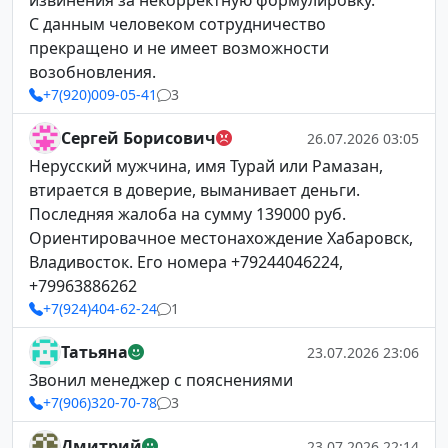
извинения за некорректную формулировку.
С данным человеком сотрудничество
прекращено и не имеет возможности
возобновления.
+7(920)009-05-41
3
Сергей Борисович
26.07.2026 03:05
Нерусский мужчина, имя Турай или Рамазан,
втирается в доверие, выманивает деньги.
Последняя жалоба на сумму 139000 руб.
Ориентировачное местонахождение Хабаровск,
Владивосток. Его номера +79244046224,
+79963886262
+7(924)404-62-24
1
Татьяна
23.07.2026 23:06
Звонил менеджер с пояснениями
+7(906)320-70-78
3
Дмитрий
23.07.2026 22:14