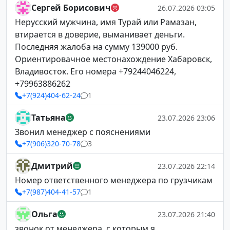
Сергей Борисович
26.07.2026 03:05
Нерусский мужчина, имя Турай или Рамазан,
втирается в доверие, выманивает деньги.
Последняя жалоба на сумму 139000 руб.
Ориентировачное местонахождение Хабаровск,
Владивосток. Его номера +79244046224,
+79963886262
+7(924)404-62-24
1
Татьяна
23.07.2026 23:06
Звонил менеджер с пояснениями
+7(906)320-70-78
3
Дмитрий
23.07.2026 22:14
Номер ответственного менеджера по грузчикам
+7(987)404-41-57
1
Ольга
23.07.2026 21:40
звонок от менеджера ,с которым я