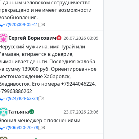
С данным человеком сотрудничество
прекращено и не имеет возможности
возобновления.
+7(920)009-05-41
3
Сергей Борисович
26.07.2026 03:05
Нерусский мужчина, имя Турай или
Рамазан, втирается в доверие,
выманивает деньги. Последняя жалоба
на сумму 139000 руб. Ориентировачное
местонахождение Хабаровск,
Владивосток. Его номера +79244046224,
+79963886262
+7(924)404-62-24
1
Татьяна
23.07.2026 23:06
Звонил менеджер с пояснениями
+7(906)320-70-78
3