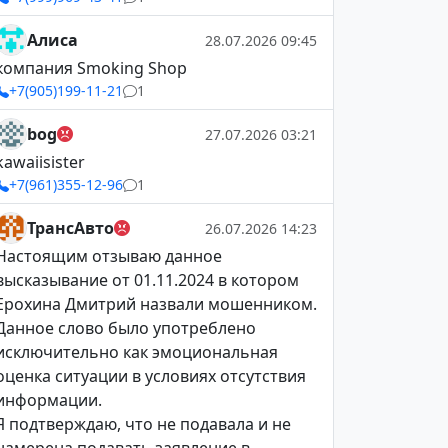
Алиса
28.07.2026 09:45
компания Smoking Shop
+7(905)199-11-21
1
bog
27.07.2026 03:21
kawaiisister
+7(961)355-12-96
1
ТрансАвто
26.07.2026 14:23
Настоящим отзываю данное
высказывание от 01.11.2024 в котором
Ерохина Дмитрий назвали мошенником.
Данное слово было употреблено
исключительно как эмоциональная
оценка ситуации в условиях отсутствия
информации.
Я подтверждаю, что не подавала и не