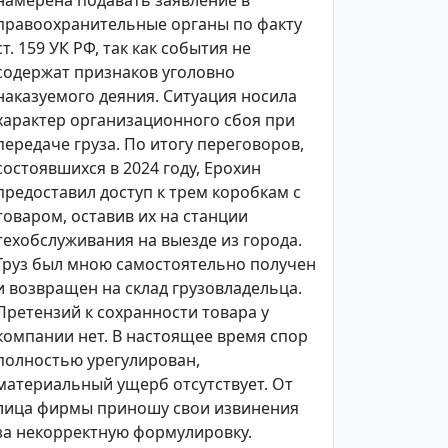
намерена подавать заявление в
правоохранительные органы по факту
ст. 159 УК РФ, так как события не
содержат признаков уголовно
наказуемого деяния. Ситуация носила
характер организационного сбоя при
передаче груза. По итогу переговоров,
состоявшихся в 2024 году, Ерохин
предоставил доступ к трем коробкам с
товаром, оставив их на станции
техобслуживания на выезде из города.
Груз был мною самостоятельно получен
и возвращен на склад грузовладельца.
Претензий к сохранности товара у
компании нет. В настоящее время спор
полностью урегулирован,
материальный ущерб отсутствует. От
лица фирмы приношу свои извинения
за некорректную формулировку.