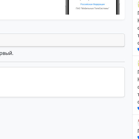
ервый.