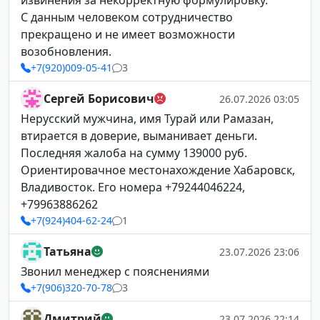
извинения за некорректную формулировку.
С данным человеком сотрудничество
прекращено и не имеет возможности
возобновления.
+7(920)009-05-41
3
Сергей Борисович
26.07.2026 03:05
Нерусский мужчина, имя Турай или Рамазан,
втирается в доверие, выманивает деньги.
Последняя жалоба на сумму 139000 руб.
Ориентировачное местонахождение Хабаровск,
Владивосток. Его номера +79244046224,
+79963886262
+7(924)404-62-24
1
Татьяна
23.07.2026 23:06
Звонил менеджер с пояснениями
+7(906)320-70-78
3
Дмитрий
23.07.2026 22:14