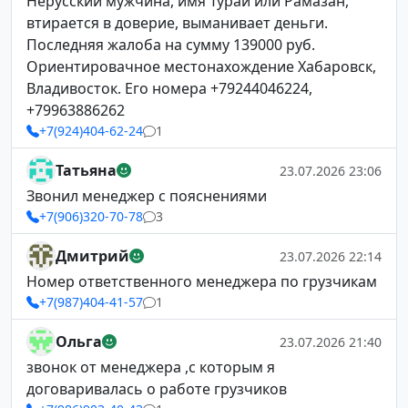
Нерусский мужчина, имя Турай или Рамазан,
втирается в доверие, выманивает деньги.
Последняя жалоба на сумму 139000 руб.
Ориентировачное местонахождение Хабаровск,
Владивосток. Его номера +79244046224,
+79963886262
+7(924)404-62-24
1
Татьяна
23.07.2026 23:06
Звонил менеджер с пояснениями
+7(906)320-70-78
3
Дмитрий
23.07.2026 22:14
Номер ответственного менеджера по грузчикам
+7(987)404-41-57
1
Ольга
23.07.2026 21:40
звонок от менеджера ,с которым я
договаривалась о работе грузчиков