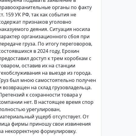
намерена подавать заявление в
правоохранительные органы по факту
ст. 159 УК РФ, так как события не
содержат признаков уголовно
наказуемого деяния. Ситуация носила
характер организационного сбоя при
передаче груза. По итогу переговоров,
состоявшихся в 2024 году, Ерохин
предоставил доступ к трем коробкам с
товаром, оставив их на станции
техобслуживания на выезде из города.
Груз был мною самостоятельно получен
и возвращен на склад грузовладельца.
Претензий к сохранности товара у
компании нет. В настоящее время спор
полностью урегулирован,
материальный ущерб отсутствует. От
лица фирмы приношу свои извинения
за некорректную формулировку.