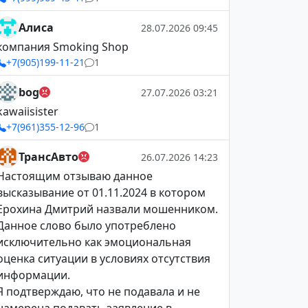
Алиса
28.07.2026 09:45
компания Smoking Shop
+7(905)199-11-21
1
bog
27.07.2026 03:21
kawaiisister
+7(961)355-12-96
1
ТрансАвто
26.07.2026 14:23
Настоящим отзываю данное
высказывание от 01.11.2024 в котором
Ерохина Дмитрий назвали мошенником.
Данное слово было употреблено
исключительно как эмоциональная
оценка ситуации в условиях отсутствия
информации.
Я подтверждаю, что не подавала и не