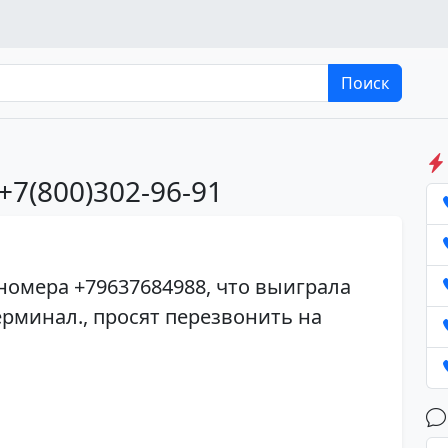
Поиск
+7(800)302-96-91
номера +79637684988, что выиграла
терминал., просят перезвонить на