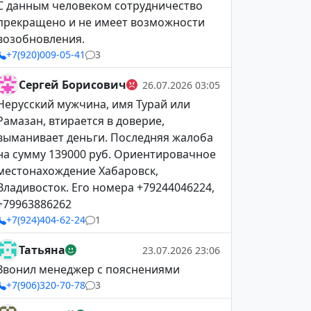
С данным человеком сотрудничество
прекращено и не имеет возможности
возобновления.
+7(920)009-05-41
3
Сергей Борисович
26.07.2026 03:05
Нерусский мужчина, имя Турай или
Рамазан, втирается в доверие,
выманивает деньги. Последняя жалоба
на сумму 139000 руб. Ориентировачное
местонахождение Хабаровск,
Владивосток. Его номера +79244046224,
+79963886262
+7(924)404-62-24
1
Татьяна
23.07.2026 23:06
Звонил менеджер с пояснениями
+7(906)320-70-78
3