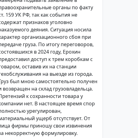
намерена подавать заявление в
правоохранительные органы по факту
ст. 159 УК РФ, так как события не
содержат признаков уголовно
наказуемого деяния. Ситуация носила
характер организационного сбоя при
передаче груза. По итогу переговоров,
состоявшихся в 2024 году, Ерохин
предоставил доступ к трем коробкам с
товаром, оставив их на станции
техобслуживания на выезде из города.
Груз был мною самостоятельно получен
и возвращен на склад грузовладельца.
Претензий к сохранности товара у
компании нет. В настоящее время спор
полностью урегулирован,
материальный ущерб отсутствует. От
лица фирмы приношу свои извинения
за некорректную формулировку.