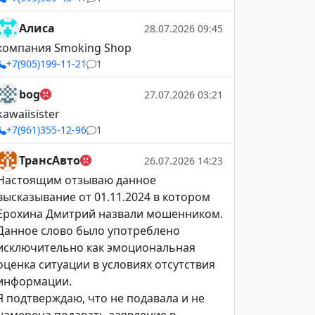
Алиса
28.07.2026 09:45
компания Smoking Shop
+7(905)199-11-21
1
bog
27.07.2026 03:21
kawaiisister
+7(961)355-12-96
1
ТрансАвто
26.07.2026 14:23
Настоящим отзываю данное
высказывание от 01.11.2024 в котором
Ерохина Дмитрий назвали мошенником.
Данное слово было употреблено
исключительно как эмоциональная
оценка ситуации в условиях отсутствия
информации.
Я подтверждаю, что не подавала и не