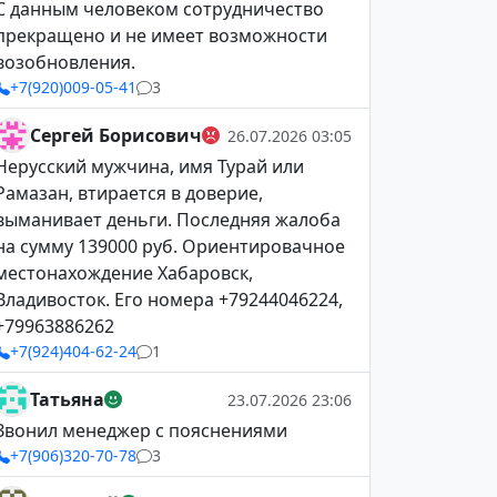
С данным человеком сотрудничество
прекращено и не имеет возможности
возобновления.
+7(920)009-05-41
3
Сергей Борисович
26.07.2026 03:05
Нерусский мужчина, имя Турай или
Рамазан, втирается в доверие,
выманивает деньги. Последняя жалоба
на сумму 139000 руб. Ориентировачное
местонахождение Хабаровск,
Владивосток. Его номера +79244046224,
+79963886262
+7(924)404-62-24
1
Татьяна
23.07.2026 23:06
Звонил менеджер с пояснениями
+7(906)320-70-78
3