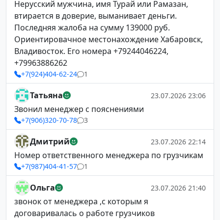
Нерусский мужчина, имя Турай или Рамазан,
втирается в доверие, выманивает деньги.
Последняя жалоба на сумму 139000 руб.
Ориентировачное местонахождение Хабаровск,
Владивосток. Его номера +79244046224,
+79963886262
+7(924)404-62-24
1
Татьяна
23.07.2026 23:06
Звонил менеджер с пояснениями
+7(906)320-70-78
3
Дмитрий
23.07.2026 22:14
Номер ответственного менеджера по грузчикам
+7(987)404-41-57
1
Ольга
23.07.2026 21:40
звонок от менеджера ,с которым я
договаривалась о работе грузчиков