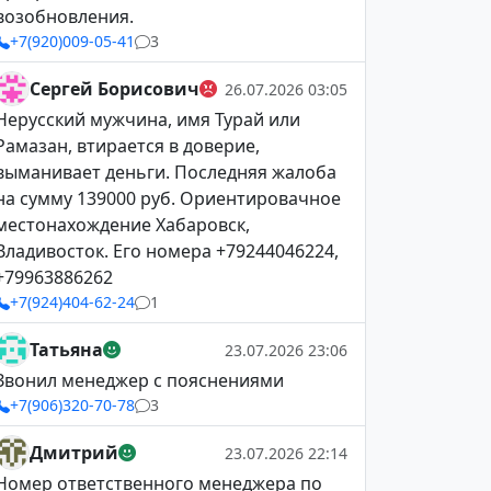
возобновления.
+7(920)009-05-41
3
Сергей Борисович
26.07.2026 03:05
Нерусский мужчина, имя Турай или
Рамазан, втирается в доверие,
выманивает деньги. Последняя жалоба
на сумму 139000 руб. Ориентировачное
местонахождение Хабаровск,
Владивосток. Его номера +79244046224,
+79963886262
+7(924)404-62-24
1
Татьяна
23.07.2026 23:06
Звонил менеджер с пояснениями
+7(906)320-70-78
3
Дмитрий
23.07.2026 22:14
Номер ответственного менеджера по