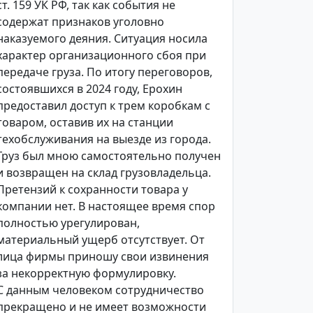
ст. 159 УК РФ, так как события не
содержат признаков уголовно
наказуемого деяния. Ситуация носила
характер организационного сбоя при
передаче груза. По итогу переговоров,
состоявшихся в 2024 году, Ерохин
предоставил доступ к трем коробкам с
товаром, оставив их на станции
техобслуживания на выезде из города.
Груз был мною самостоятельно получен
и возвращен на склад грузовладельца.
Претензий к сохранности товара у
компании нет. В настоящее время спор
полностью урегулирован,
материальный ущерб отсутствует. От
лица фирмы приношу свои извинения
за некорректную формулировку.
С данным человеком сотрудничество
прекращено и не имеет возможности