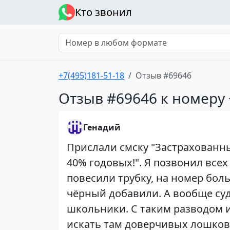
Кто звонил
+7(495)181-51-18
Отзыв #69646
Отзыв #69646 к номеру 
Генадий
Прислали смску "Застрахованны
40% годовых!". Я позвонил всех
повесили трубку, на номер боль
чёрный добавили. А вообще суд
школьники. С таким разводом и
искать там доверчивых лошков