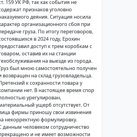
ст. 159 УК РФ, так как события не
содержат признаков уголовно
наказуемого деяния. Ситуация носила
характер организационного сбоя при
передаче груза. По итогу переговоров,
состоявшихся в 2024 году, Ерохин
предоставил доступ к трем коробкам с
товаром, оставив их на станции
техобслуживания на выезде из города.
Груз был мною самостоятельно получен
и возвращен на склад грузовладельца.
Претензий к сохранности товара у
компании нет. В настоящее время спор
полностью урегулирован,
материальный ущерб отсутствует. От
лица фирмы приношу свои извинения
за некорректную формулировку.
С данным человеком сотрудничество
прекращено и не имеет возможности