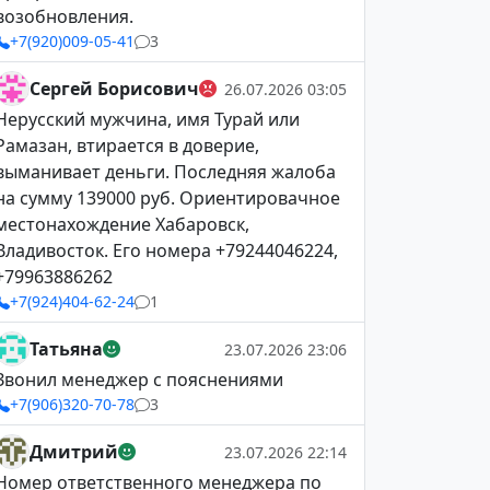
возобновления.
+7(920)009-05-41
3
Сергей Борисович
26.07.2026 03:05
Нерусский мужчина, имя Турай или
Рамазан, втирается в доверие,
выманивает деньги. Последняя жалоба
на сумму 139000 руб. Ориентировачное
местонахождение Хабаровск,
Владивосток. Его номера +79244046224,
+79963886262
+7(924)404-62-24
1
Татьяна
23.07.2026 23:06
Звонил менеджер с пояснениями
+7(906)320-70-78
3
Дмитрий
23.07.2026 22:14
Номер ответственного менеджера по