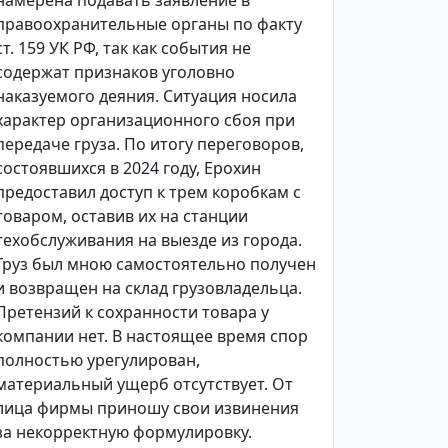
намерена подавать заявление в
правоохранительные органы по факту
ст. 159 УК РФ, так как события не
содержат признаков уголовно
наказуемого деяния. Ситуация носила
характер организационного сбоя при
передаче груза. По итогу переговоров,
состоявшихся в 2024 году, Ерохин
предоставил доступ к трем коробкам с
товаром, оставив их на станции
техобслуживания на выезде из города.
Груз был мною самостоятельно получен
и возвращен на склад грузовладельца.
Претензий к сохранности товара у
компании нет. В настоящее время спор
полностью урегулирован,
материальный ущерб отсутствует. От
лица фирмы приношу свои извинения
за некорректную формулировку.