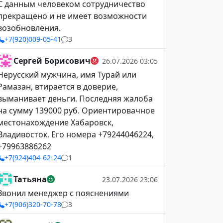
С данным человеком сотрудничество
прекращено и не имеет возможности
возобновления.
+7(920)009-05-41
3
Сергей Борисович
26.07.2026 03:05
Нерусский мужчина, имя Турай или
Рамазан, втирается в доверие,
выманивает деньги. Последняя жалоба
на сумму 139000 руб. Ориентировачное
местонахождение Хабаровск,
Владивосток. Его номера +79244046224,
+79963886262
+7(924)404-62-24
1
Татьяна
23.07.2026 23:06
Звонил менеджер с пояснениями
+7(906)320-70-78
3