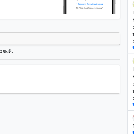
ервый.