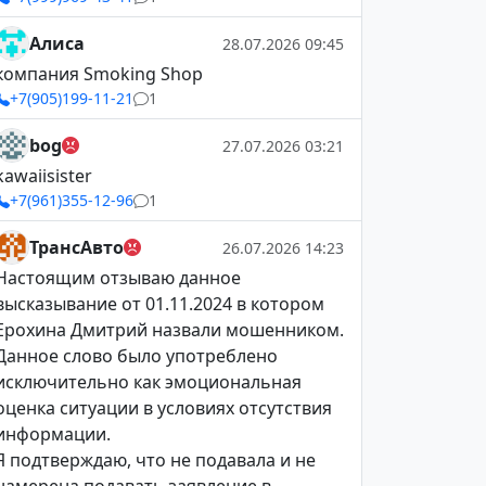
Алиса
28.07.2026 09:45
компания Smoking Shop
+7(905)199-11-21
1
bog
27.07.2026 03:21
kawaiisister
+7(961)355-12-96
1
ТрансАвто
26.07.2026 14:23
Настоящим отзываю данное
высказывание от 01.11.2024 в котором
Ерохина Дмитрий назвали мошенником.
Данное слово было употреблено
исключительно как эмоциональная
оценка ситуации в условиях отсутствия
информации.
Я подтверждаю, что не подавала и не