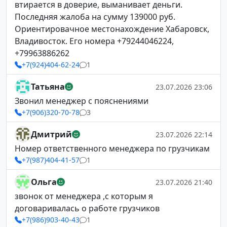
втирается в доверие, выманивает деньги.
Последняя жалоба на сумму 139000 руб.
Ориентировачное местонахождение Хабаровск,
Владивосток. Его номера +79244046224,
+79963886262
+7(924)404-62-24
1
Татьяна
23.07.2026 23:06
Звонил менеджер с пояснениями
+7(906)320-70-78
3
Дмитрий
23.07.2026 22:14
Номер ответственного менеджера по грузчикам
+7(987)404-41-57
1
Ольга
23.07.2026 21:40
звонок от менеджера ,с которым я
договаривалась о работе грузчиков
+7(986)903-40-43
1