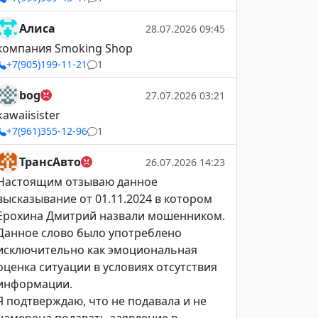
Алиса
28.07.2026 09:45
компания Smoking Shop
+7(905)199-11-21
1
bog
27.07.2026 03:21
kawaiisister
+7(961)355-12-96
1
ТрансАвто
26.07.2026 14:23
Настоящим отзываю данное
высказывание от 01.11.2024 в котором
Ерохина Дмитрий назвали мошенником.
Данное слово было употреблено
исключительно как эмоциональная
оценка ситуации в условиях отсутствия
информации.
Я подтверждаю, что не подавала и не