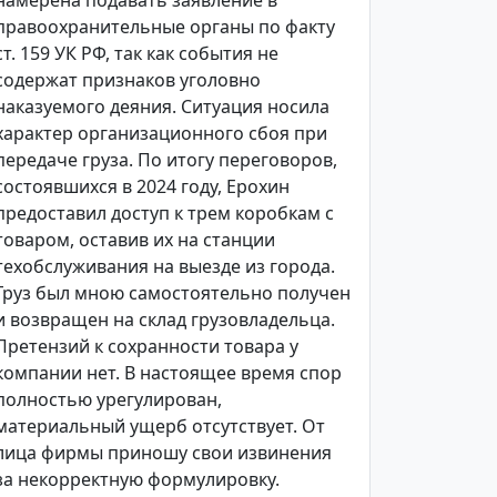
намерена подавать заявление в
правоохранительные органы по факту
ст. 159 УК РФ, так как события не
содержат признаков уголовно
наказуемого деяния. Ситуация носила
характер организационного сбоя при
передаче груза. По итогу переговоров,
состоявшихся в 2024 году, Ерохин
предоставил доступ к трем коробкам с
товаром, оставив их на станции
техобслуживания на выезде из города.
Груз был мною самостоятельно получен
и возвращен на склад грузовладельца.
Претензий к сохранности товара у
компании нет. В настоящее время спор
полностью урегулирован,
материальный ущерб отсутствует. От
лица фирмы приношу свои извинения
за некорректную формулировку.