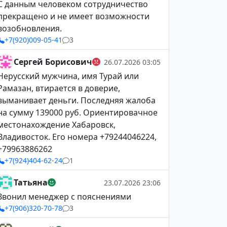
С данным человеком сотрудничество
прекращено и не имеет возможности
возобновления.
+7(920)009-05-41
3
Сергей Борисович
26.07.2026 03:05
Нерусский мужчина, имя Турай или
Рамазан, втирается в доверие,
выманивает деньги. Последняя жалоба
на сумму 139000 руб. Ориентировачное
местонахождение Хабаровск,
Владивосток. Его номера +79244046224,
+79963886262
+7(924)404-62-24
1
Татьяна
23.07.2026 23:06
Звонил менеджер с пояснениями
+7(906)320-70-78
3